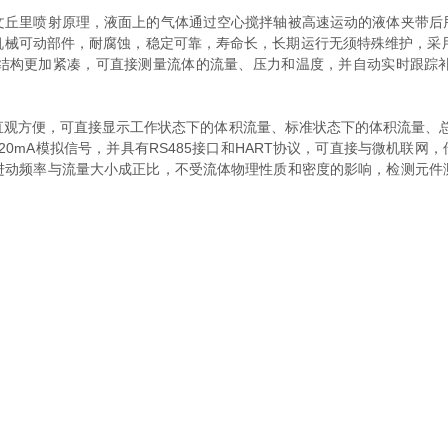
里喷射原理，液面上的气体通过空心搅拌轴被高速运动的液体夹带后
机械可动部件，耐腐蚀，稳定可靠，寿命长，长期运行无须特殊维护，采用
结构更加紧凑，可直接测量流体的流量、压力和温度，并自动实时跟踪
直观方便，可直接显示工作状态下的体积流量、标准状态下的体积流量、总
0mA模拟信号，并具有RS485接口和HART协议，可直接与微机联网
进动频率与流量大小成正比，不受流体物理性质和密度的影响，检测元件