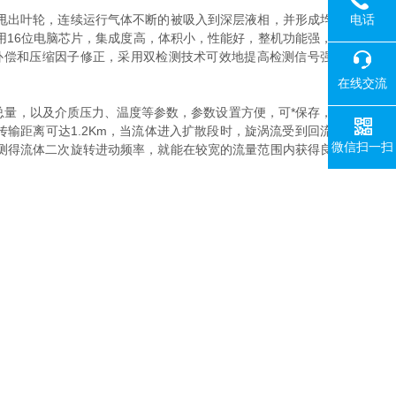
电话
甩出叶轮，连续运行气体不断的被吸入到深层液相，并形成均
16位电脑芯片，集成度高，体积小，性能好，整机功能强，
补偿和压缩因子修正，采用双检测技术可效地提高检测信号强
在线交流
量，以及介质压力、温度等参数，参数设置方便，可*保存，
，传输距离可达1.2Km，当流体进入扩散段时，旋涡流受到回流
微信扫一扫
测得流体二次旋转进动频率，就能在较宽的流量范围内获得良