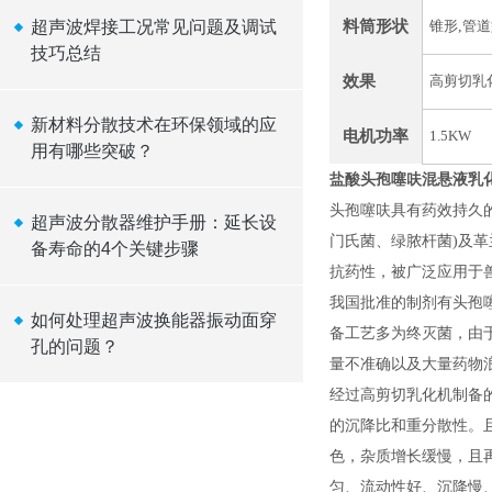
料筒形状
超声波焊接工况常见问题及调试
锥形
,
管道
技巧总结
效果
高剪切乳
新材料分散技术在环保领域的应
电机功率
1.5KW
用有哪些突破？
盐酸头孢噻呋混悬液乳
头孢噻呋具有药效持久
超声波分散器维护手册：延长设
门氏菌、绿脓杆菌)及
备寿命的4个关键步骤
抗药性，被广泛应用于
我国批准的制剂有头孢
如何处理超声波换能器振动面穿
备工艺多为终灭菌，由
孔的问题？
量不准确以及大量药物
经过高剪切乳化机制备
的沉降比和重分散性。
色，杂质增长缓慢，且
匀、流动性好、沉降慢