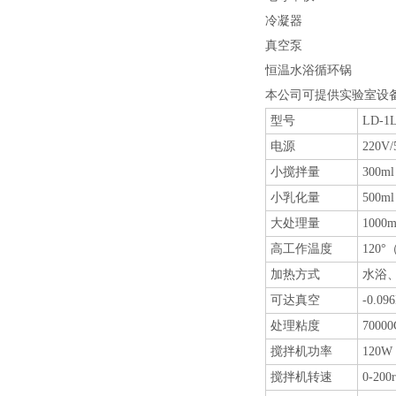
冷凝器
真空泵
恒温水浴循环锅
本公司可提供实验室设
型号
LD-1
电源
220V/
小搅拌量
300ml
小乳化量
500ml
大处理量
1000m
高工作温度
120
加热方式
水浴
可达真空
-0.
处理粘度
700
搅拌机功率
120W
搅拌机转速
0-2