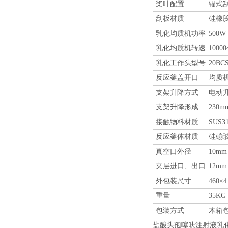
桨叶配置
锚式
刮板材质
硅橡胶
乳化均质机功率
500W
乳化均质机转速
10000
乳化工作头型号
20BC
反应釜盖开口
均质机
支架升降方式
电动
支架升降形成
230m
接触物料材质
SUS
反应釜体材质
硅磞玻
真空口外径
10mm
夹层进口、出口
12mm
外包装尺寸
460×
重量
35KG
包装方式
木箱
盐酸头孢噻呋注射液乳化