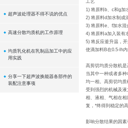
工艺
1)
将原料
b
、
c
和
g
加
超声波处理器不得不说的优点
2)
将原料
d
加水制成
3)
将原料
e
、
f
加水混
高速分散均质机的工作原理
4)
将原料
a
加入装有
5)
将反应釜升温，开
使滴加料
B
在
0.5-lh
内
均质乳化机在乳制品加工中的应
用实践
高剪切均质分散机是
当其中一种或者多种
分享一下超声波换能器各部件的
均一相。高剪切均质
装配注意事项
受到强烈的机械及液
相、液相、气相在相
复，
*
终得到稳定的
影响分散结果的因素