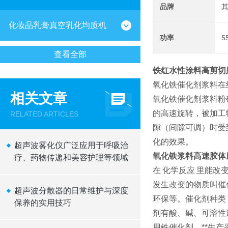
品牌
化妆品乳膏真空乳化均质机
功率
5
查看全部
铁红水性涂料高剪切
氧化铁催化剂浆料在
相关文章
氧化铁催化剂浆料粉
的高速旋转，被加工
RELATED ARTICLES
隙（间隙可调）时受
化的效果。
超声波雾化仪广泛应用于呼吸治
氧化铁浆料高速胶体
疗、药物传递和美容护理等领域
在
化学反应
里能改
发生改变的物质叫催
超声波分散器的日常维护与深度
环保等。催化剂种类
保养的实用技巧
剂有酸、碱、可溶性
用铁催化剂，
**
生产