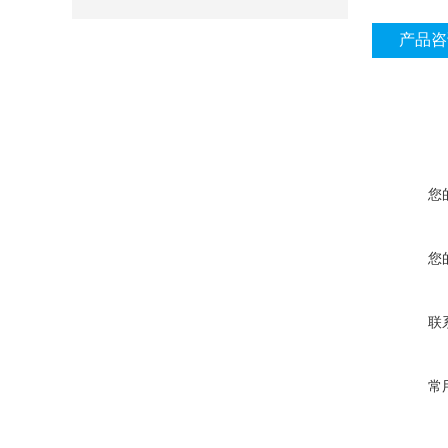
产品咨
您
您
联
常