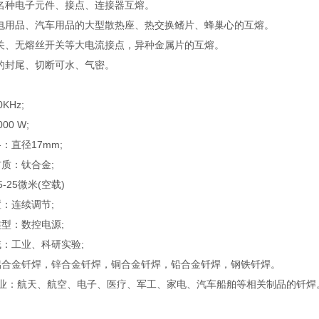
与名种电子元件、接点、连接器互熔。
家电用品、汽车用品的大型散热座、热交换鳍片、蜂巢心的互熔。
开关、无熔丝开关等大电流接点，异种金属片的互熔。
管的封尾、切断可水、气密。
KHz;
00 W;
：直径17mm;
质：钛合金;
-25微米(空载)
：连续调节;
类型：数控电源;
域：工业、科研实验;
铝合金钎焊，锌合金钎焊，铜合金钎焊，铅合金钎焊，钢铁钎焊。
行业：航天、航空、电子、医疗、军工、家电、汽车船舶等相关制品的钎焊