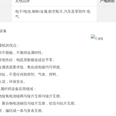
其他品牌
产地类别
电子/电池,钢铁/金属,航空航天,汽车及零部件,电
气
设备
接机的优点：
材料不熔融，不脆弱金属特性。
后导电性好，电阻系数极低或近乎零。
接金属表面要求低，氧化或电镀均可焊接。
时间短，不需任何助焊剂、气体、焊料。
无火花，环保安全。
金属钎焊设备应用领域：
电池镍氢电池镍网与镍片互熔与镍片互熔。.
池、聚合物电池铜箔与镍片互熔，铝箔与铝片互熔。.
互熔，偏结成一条与多条互熔。