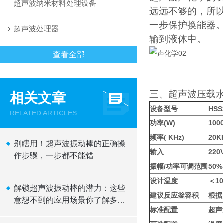
超声波纳米材料处理设备
远远不够的，所
一步保护换能器
超声波处理器
输到液体中。
查看全部
三、超声波压载
相关文章
设备型号
HSS
RELATED ARTICLES
功率(W)
100
频率( KHz)
20K
别瞎用！超声波振动棒的正确操
输入
220
作步骤，一步都不能错
振幅/功率可调范围
50%
设计温度
＜1
解锁超声波振动棒的潜力：这些
建议反应釜容积
根据
意想不到的应用场景你了解多
标准配置
超声
少？