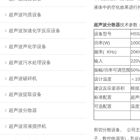
液体中的空化效果进行
超声波均质设备
超声波分散器
技术参数
超声波加速化学反应设备
设备型号
HSS
功率(W)
100
超声波声化学设备
频率( KHz)
20K
输入
220
超声波污水处理设备
振幅/功率可调范围
50%
超声波破碎机
设计温度
＜1
建议反应釜容积
根据
超声波提取设备
标准配置
超声
可选配置
温度
超声波分散器
超声波溶液搅拌机
剪切分散设备。 公司
子，数控电源等)，乳