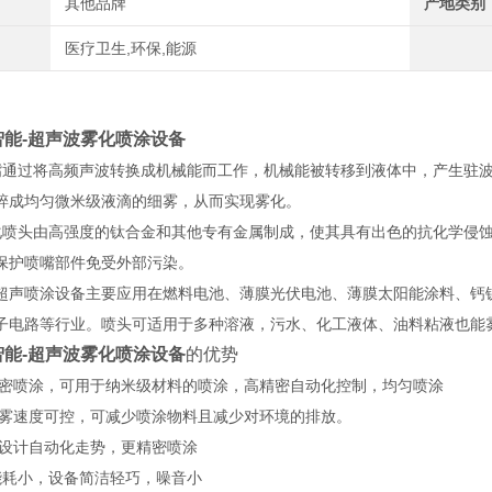
其他品牌
产地类别
医疗卫生,环保,能源
智能-超声波雾化喷涂设备
通过将高频声波转换成机械能而工作，机械能被转移到液体中，产生驻波
碎成均匀微米级液滴的细雾，从而实现雾化。
喷头由高强度的钛合金和其他专有金属制成，使其具有出色的抗化学侵
保护喷嘴部件免受外部污染。
超声喷涂设备主要应用在燃料电池、薄膜光伏电池、薄膜太阳能涂料、钙
子电路等行业。喷头可适用于多种溶液，污水、化工液体、油料粘液也能
智能-超声波雾化喷涂设备
的优势
精密喷涂，可用于纳米级材料的喷涂，高精密自动化控制，均匀喷涂
喷雾速度可控，可减少喷涂物料且减少对环境的排放。
可设计自动化走势，更精密喷涂
能耗小，设备简洁轻巧，噪音小