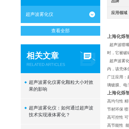
品牌
应用领域
超声波雾化仪
查看全部
上海化烁
超声波喷嘴
时，它被破
相关文章
超声波雾化
RELATED ARTICLES
内，该壳体
广泛应用：
超声波雾化仪雾化颗粒大小对效
璃镀膜、电
果的影响
上海化烁
高均匀性 
超声波雾化仪：如何通过超声波
节材环保 
技术实现液体雾化？
高可控性 
高节能性 