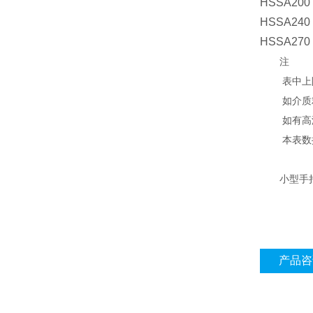
HSSA200
HSSA240
HSSA270
注
表中上限处
如介质粘度
如有高温、
本表数据如
小型手持
产品咨