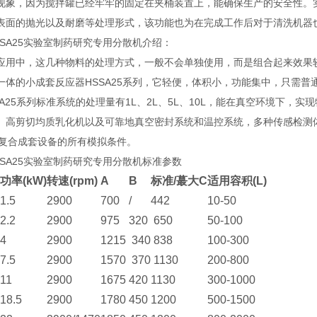
现象，因为搅拌罐已经牢牢的固定在夹桶装置上，能确保生产的安全性。
表面的抛光以及耐磨等处理形式，该功能也为在完成工作后对于清洗机器
A25实验室制药研究专用分散机介绍：
中，这几种物料的处理方式，一般不会单独使用，而是组合起来效果较
一体的小成套反应器HSSA25系列，它轻便，体积小，功能集中，只需
SA25系列标准系统的处理量有1L、2L、5L、10L，能在真空环境下
、高剪切均质乳化机以及可靠地真空密封系统和温控系统，多种传感检测
选，复合成套设备的所有模拟条件。
A25实验室制药研究专用分散机标准参数
功率
(kW)
转速
(rpm)
A
B
标准
/
蕞大
C
适用容积
(L)
1.5
2900
700
/
442
10-50
2.2
2900
975
320
650
50-100
4
2900
1215
340
838
100-300
7.5
2900
1570
370
1130
200-800
11
2900
1675
420
1130
300-1000
18.5
2900
1780
450
1200
500-1500