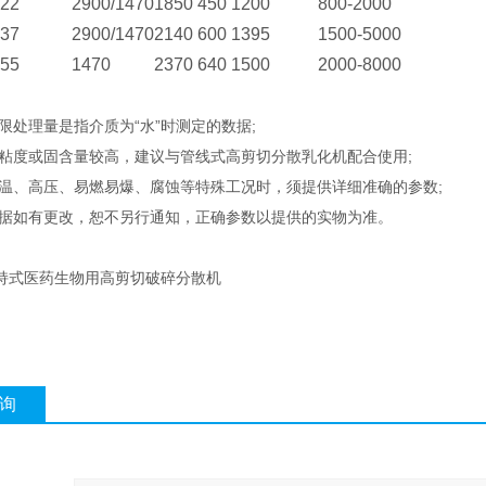
22
2900/1470
1850
450
1200
800-2000
37
2900/1470
2140
600
1395
1500-5000
55
1470
2370
640
1500
2000-8000
理量是指介质为“水”时测定的数据;
或固含量较高，建议与管线式高剪切分散乳化机配合使用;
高压、易燃易爆、腐蚀等特殊工况时，须提供详细准确的参数;
有更改，恕不另行通知，正确参数以提供的实物为准。
式医药生物用高剪切破碎分散机
询